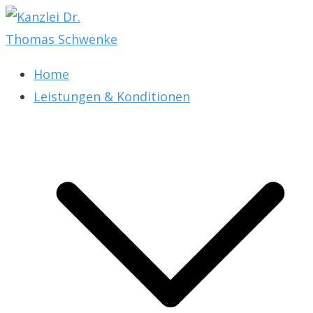
Zum
Inhalt
springen
Kanzlei Dr. Thomas Schwenke
Rechtsberatung für Datenschutz, Social Media,
Home
Marketing, E-Commerce & AGB & Verträge
Leistungen & Konditionen