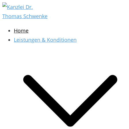
Zum
Inhalt
springen
Kanzlei Dr. Thomas Schwenke
Rechtsberatung für Datenschutz, Social Media,
Home
Marketing, E-Commerce & AGB & Verträge
Leistungen & Konditionen