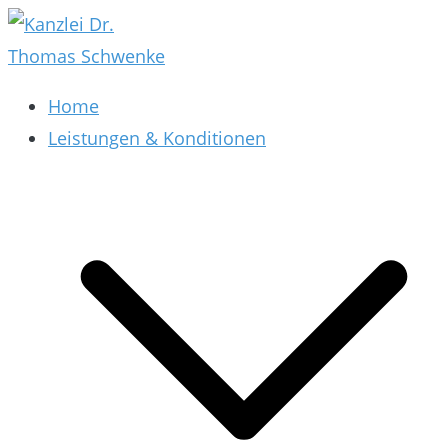
Zum
Inhalt
springen
Kanzlei Dr. Thomas Schwenke
Rechtsberatung für Datenschutz, Social Media,
Home
Marketing, E-Commerce & AGB & Verträge
Leistungen & Konditionen