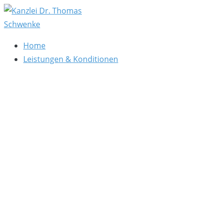
Zum
Inhalt
springen
Kanzlei Dr. Thomas Schwenke
Rechtsberatung für Datenschutz, Social Media, Marketin
Home
Leistungen & Konditionen