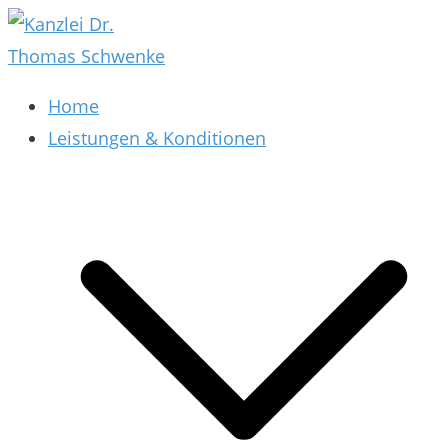
Zum
Inhalt
springen
Kanzlei Dr. Thomas Schwenke
Rechtsberatung für Datenschutz, Social Media,
Home
Marketing, E-Commerce & AGB & Verträge
Leistungen & Konditionen