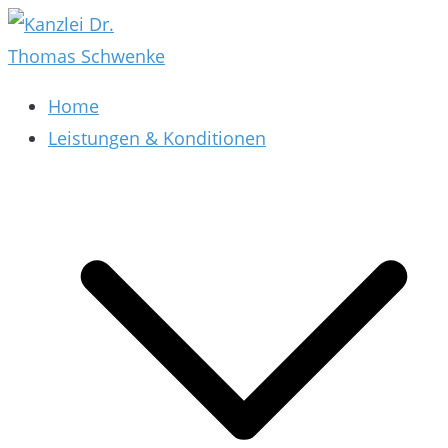
Zum
Inhalt
springen
Kanzlei Dr. Thomas Schwenke
Rechtsberatung für Datenschutz, Social Media,
Home
Marketing, E-Commerce & AGB & Verträge
Leistungen & Konditionen