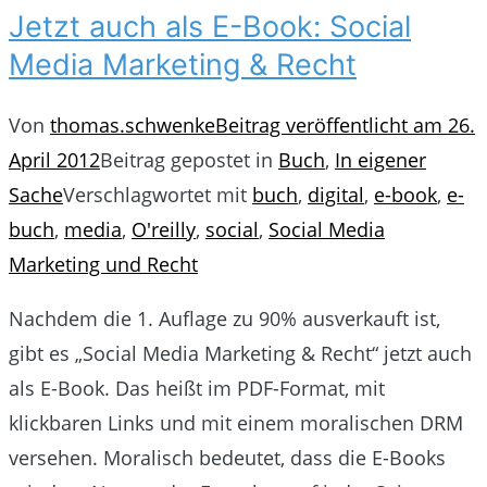
Jetzt auch als E-Book: Social
Media Marketing & Recht
Von
thomas.schwenke
Beitrag veröffentlicht am
26.
April 2012
Beitrag gepostet in
Buch
,
In eigener
Sache
Verschlagwortet mit
buch
,
digital
,
e-book
,
e-
buch
,
media
,
O'reilly
,
social
,
Social Media
Marketing und Recht
Nachdem die 1. Auflage zu 90% ausverkauft ist,
gibt es „Social Media Marketing & Recht“ jetzt auch
als E-Book. Das heißt im PDF-Format, mit
klickbaren Links und mit einem moralischen DRM
versehen. Moralisch bedeutet, dass die E-Books