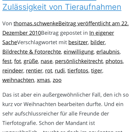
Zulässigkeit von Tieraufnahmen
Von
thomas.schwenke
Beitrag veröffentlicht am
22.
Dezember 2010
Beitrag gepostet in
In eigener
Sache
Verschlagwortet mit
besitzer
,
bilder
,
Bildrechte & Fotorechte
,
einwilligung
,
erlaubnis
,
fest
,
fot
,
grüße
,
nase
,
persönlichkeitrecht
,
photos
,
reindeer
,
rentier
,
rot
,
rudi
,
tierfotos
,
tiger
,
weihnachten
,
xmas
,
zoo
Das ist aber ein außergewöhnlicher Fall, den ich so
kurz vor Weihnachten bearbeiten durfte. Und ein
sehr aufschlussreicher für alle Freunde der
Tierfotografie. Schon der Mandant ist