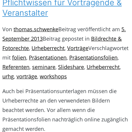
Pflichtwissen für Vortragende &
Veranstalter
Von
thomas.schwenke
Beitrag veröffentlicht am
5.
September 2013
Beitrag gepostet in
Bildrechte &
Fotorechte
,
Urheberrecht
,
Vorträge
Verschlagwortet
mit
folien
,
Präsentationen
,
Präsentationsfolien
,
Referenten
,
seminare
,
Slideshare
,
Urheberrecht
,
urhg
,
vorträge
,
workshops
Auch bei Präsentationsunterlagen müssen die
Urheberrechte an den verwendeten Bildern
beachtet werden. Vor allem wenn die
Präsentationsfolien nachträglich online zugänglich
gemacht werden.