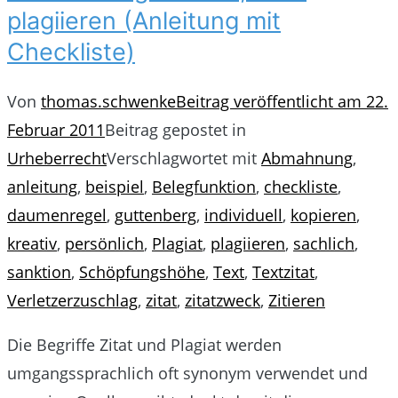
plagiieren (Anleitung mit
Checkliste)
Von
thomas.schwenke
Beitrag veröffentlicht am
22.
Februar 2011
Beitrag gepostet in
Urheberrecht
Verschlagwortet mit
Abmahnung
,
anleitung
,
beispiel
,
Belegfunktion
,
checkliste
,
daumenregel
,
guttenberg
,
individuell
,
kopieren
,
kreativ
,
persönlich
,
Plagiat
,
plagiieren
,
sachlich
,
sanktion
,
Schöpfungshöhe
,
Text
,
Textzitat
,
Verletzerzuschlag
,
zitat
,
zitatzweck
,
Zitieren
Die Begriffe Zitat und Plagiat werden
umgangssprachlich oft synonym verwendet und