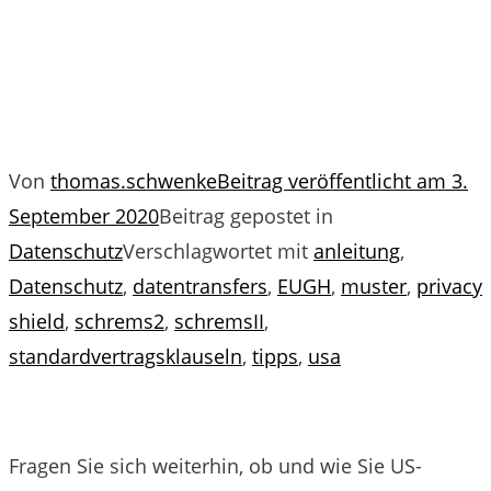
Von
thomas.schwenke
Beitrag veröffentlicht am
3.
September 2020
Beitrag gepostet in
Datenschutz
Verschlagwortet mit
anleitung
,
Datenschutz
,
datentransfers
,
EUGH
,
muster
,
privacy
shield
,
schrems2
,
schremsII
,
standardvertragsklauseln
,
tipps
,
usa
Fragen Sie sich weiterhin, ob und wie Sie US-