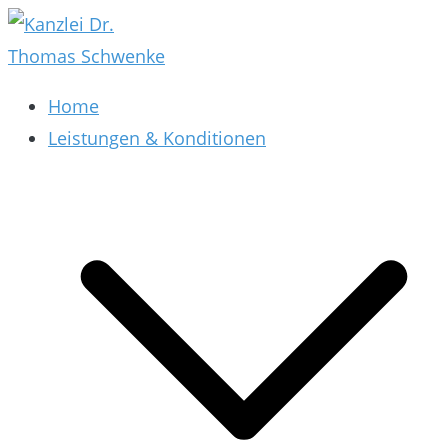
Zum
Inhalt
springen
Kanzlei Dr. Thomas Schwenke
Rechtsberatung für Datenschutz, Social Media,
Home
Marketing, E-Commerce & AGB & Verträge
Leistungen & Konditionen