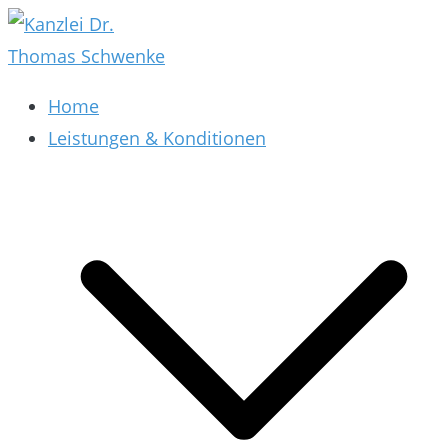
Zum
Inhalt
springen
Kanzlei Dr. Thomas Schwenke
Rechtsberatung für Datenschutz, Social Media,
Home
Marketing, E-Commerce & AGB & Verträge
Leistungen & Konditionen