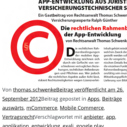
Von
thomas.schwenke
Beitrag veröffentlicht am
26.
September 2012
Beitrag gepostet in
Apps
,
Beiträge
auswärts
,
mCommerce
,
Mobile Commerce
,
Vertragsrecht
Verschlagwortet mit
anbieter
,
app
,
applikation
,
entwicklung
,
exali
,
google play
,