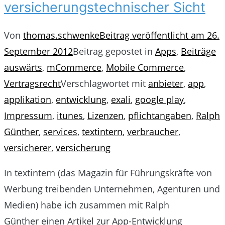
versicherungstechnischer Sicht
Von
thomas.schwenke
Beitrag veröffentlicht am
26.
September 2012
Beitrag gepostet in
Apps
,
Beiträge
auswärts
,
mCommerce
,
Mobile Commerce
,
Vertragsrecht
Verschlagwortet mit
anbieter
,
app
,
applikation
,
entwicklung
,
exali
,
google play
,
Impressum
,
itunes
,
Lizenzen
,
pflichtangaben
,
Ralph
Günther
,
services
,
textintern
,
verbraucher
,
versicherer
,
versicherung
In textintern (das Magazin für Führungskräfte von
Werbung treibenden Unternehmen, Agenturen und
Medien) habe ich zusammen mit Ralph
Günther einen Artikel zur App-Entwicklung