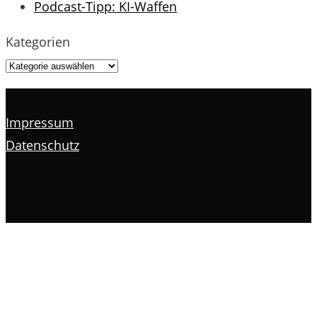
Podcast-Tipp: KI-Waffen
Kategorien
Impressum
Datenschutz
s