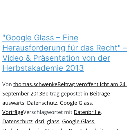
"Google Glass – Eine
Herausforderung für das Recht" –
Video & Präsentation von der
Herbstakademie 2013
Von
thomas.schwenke
Beitrag veröffentlicht am
24.
September 2013
Beitrag gepostet in
Beiträge
auswärts
,
Datenschutz
,
Google Glass
,
Vorträge
Verschlagwortet mit
Datenbrille
,
Datenschutz
,
dsri
,
glass
,
Google Glass
,