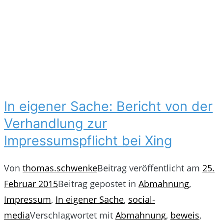
In eigener Sache: Bericht von der
Verhandlung zur
Impressumspflicht bei Xing
Von
thomas.schwenke
Beitrag veröffentlicht am
25.
Februar 2015
Beitrag gepostet in
Abmahnung
,
Impressum
,
In eigener Sache
,
social-
media
Verschlagwortet mit
Abmahnung
,
beweis
,