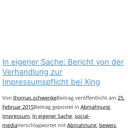
In eigener Sache: Bericht von der
Verhandlung zur
Impressumspflicht bei Xing
Von
thomas.schwenke
Beitrag veröffentlicht am
25.
Februar 2015
Beitrag gepostet in
Abmahnung
,
Impressum
,
In eigener Sache
,
social-
media
Verschlagwortet mit
Abmahnung
,
beweis
,