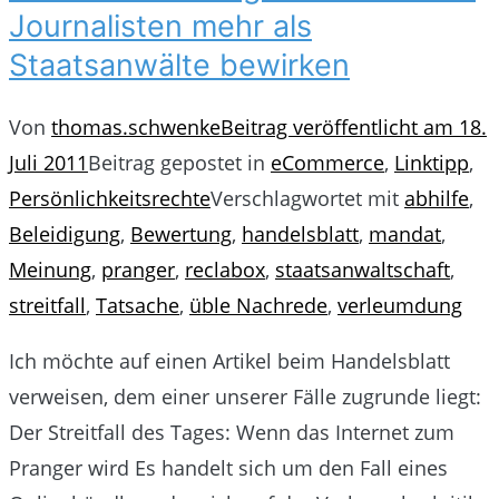
Journalisten mehr als
Staatsanwälte bewirken
Von
thomas.schwenke
Beitrag veröffentlicht am
18.
Juli 2011
Beitrag gepostet in
eCommerce
,
Linktipp
,
Persönlichkeitsrechte
Verschlagwortet mit
abhilfe
,
Beleidigung
,
Bewertung
,
handelsblatt
,
mandat
,
Meinung
,
pranger
,
reclabox
,
staatsanwaltschaft
,
streitfall
,
Tatsache
,
üble Nachrede
,
verleumdung
Ich möchte auf einen Artikel beim Handelsblatt
verweisen, dem einer unserer Fälle zugrunde liegt:
Der Streitfall des Tages: Wenn das Internet zum
Pranger wird Es handelt sich um den Fall eines