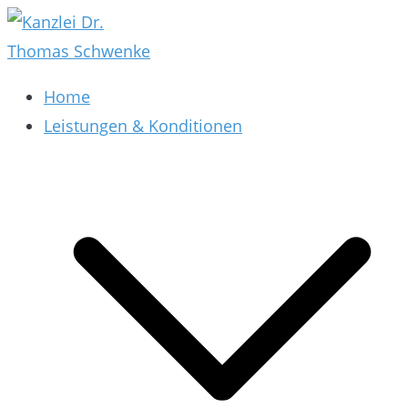
Zum
Inhalt
springen
Kanzlei Dr. Thomas Schwenke
Rechtsberatung für Datenschutz, Social Media,
Home
Marketing, E-Commerce & AGB & Verträge
Leistungen & Konditionen