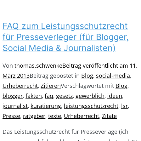
FAQ zum Leistungsschutzrecht
für Presseverleger (für Blogger,
Social Media & Journalisten)
Von
thomas.schwenke
Beitrag veröffentlicht am
11.
März 2013
Beitrag gepostet in
Blog
,
social-media
,
Urheberrecht
,
Zitieren
Verschlagwortet mit
Blog
,
blogger
,
fakten
,
faq
,
gesetz
,
gewerblich
,
ideen
,
journalist
,
kuratierung
,
leistungsschutzrecht
,
lsr
,
Presse
,
ratgeber
,
texte
,
Urheberrecht
,
Zitate
Das Leistungsschutzrecht für Presseverlage (ich