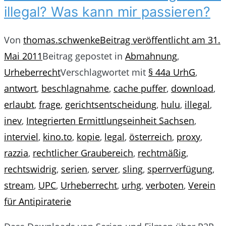
illegal? Was kann mir passieren?
Von
thomas.schwenke
Beitrag veröffentlicht am
31.
Mai 2011
Beitrag gepostet in
Abmahnung
,
Urheberrecht
Verschlagwortet mit
§ 44a UrhG
,
antwort
,
beschlagnahme
,
cache puffer
,
download
,
erlaubt
,
frage
,
gerichtsentscheidung
,
hulu
,
illegal
,
inev
,
Integrierten Ermittlungseinheit Sachsen
,
interviel
,
kino.to
,
kopie
,
legal
,
österreich
,
proxy
,
razzia
,
rechtlicher Graubereich
,
rechtmäßig
,
rechtswidrig
,
serien
,
server
,
sling
,
sperrverfügung
,
stream
,
UPC
,
Urheberrecht
,
urhg
,
verboten
,
Verein
für Antipiraterie