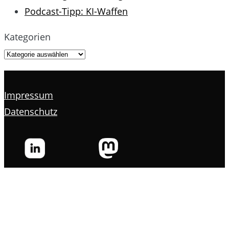
Podcast-Tipp: KI-Waffen
Kategorien
Impressum
Datenschutz
s