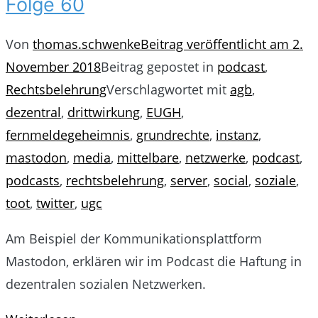
Folge 60
Von
thomas.schwenke
Beitrag veröffentlicht am
2.
November 2018
Beitrag gepostet in
podcast
,
Rechtsbelehrung
Verschlagwortet mit
agb
,
dezentral
,
drittwirkung
,
EUGH
,
fernmeldegeheimnis
,
grundrechte
,
instanz
,
mastodon
,
media
,
mittelbare
,
netzwerke
,
podcast
,
podcasts
,
rechtsbelehrung
,
server
,
social
,
soziale
,
toot
,
twitter
,
ugc
Am Beispiel der Kommunikationsplattform
Mastodon, erklären wir im Podcast die Haftung in
dezentralen sozialen Netzwerken.