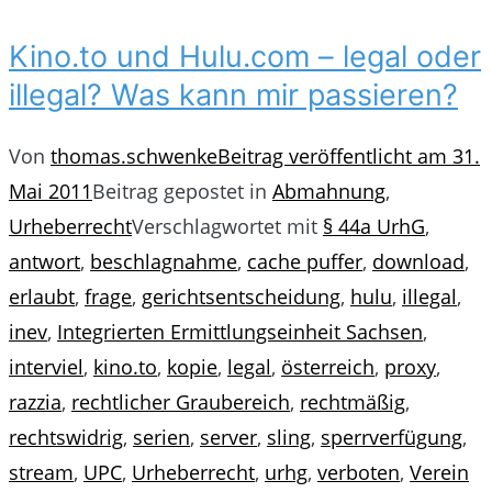
Kino.to und Hulu.com – legal oder
illegal? Was kann mir passieren?
Von
thomas.schwenke
Beitrag veröffentlicht am
31.
Mai 2011
Beitrag gepostet in
Abmahnung
,
Urheberrecht
Verschlagwortet mit
§ 44a UrhG
,
antwort
,
beschlagnahme
,
cache puffer
,
download
,
erlaubt
,
frage
,
gerichtsentscheidung
,
hulu
,
illegal
,
inev
,
Integrierten Ermittlungseinheit Sachsen
,
interviel
,
kino.to
,
kopie
,
legal
,
österreich
,
proxy
,
razzia
,
rechtlicher Graubereich
,
rechtmäßig
,
rechtswidrig
,
serien
,
server
,
sling
,
sperrverfügung
,
stream
,
UPC
,
Urheberrecht
,
urhg
,
verboten
,
Verein