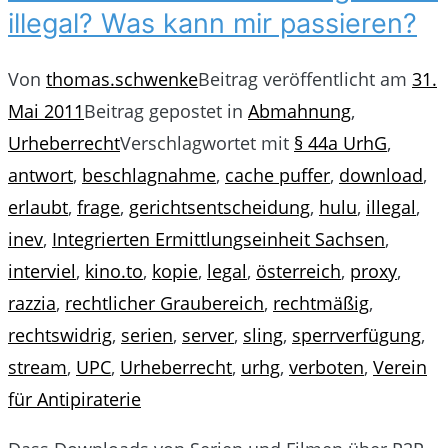
illegal? Was kann mir passieren?
Von
thomas.schwenke
Beitrag veröffentlicht am
31.
Mai 2011
Beitrag gepostet in
Abmahnung
,
Urheberrecht
Verschlagwortet mit
§ 44a UrhG
,
antwort
,
beschlagnahme
,
cache puffer
,
download
,
erlaubt
,
frage
,
gerichtsentscheidung
,
hulu
,
illegal
,
inev
,
Integrierten Ermittlungseinheit Sachsen
,
interviel
,
kino.to
,
kopie
,
legal
,
österreich
,
proxy
,
razzia
,
rechtlicher Graubereich
,
rechtmäßig
,
rechtswidrig
,
serien
,
server
,
sling
,
sperrverfügung
,
stream
,
UPC
,
Urheberrecht
,
urhg
,
verboten
,
Verein
für Antipiraterie