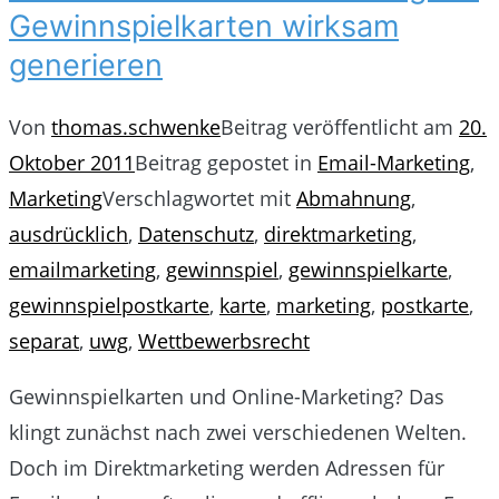
Gewinnspielkarten wirksam
generieren
Von
thomas.schwenke
Beitrag veröffentlicht am
20.
Oktober 2011
Beitrag gepostet in
Email-Marketing
,
Marketing
Verschlagwortet mit
Abmahnung
,
ausdrücklich
,
Datenschutz
,
direktmarketing
,
emailmarketing
,
gewinnspiel
,
gewinnspielkarte
,
gewinnspielpostkarte
,
karte
,
marketing
,
postkarte
,
separat
,
uwg
,
Wettbewerbsrecht
Gewinnspielkarten und Online-Marketing? Das
klingt zunächst nach zwei verschiedenen Welten.
Doch im Direktmarketing werden Adressen für