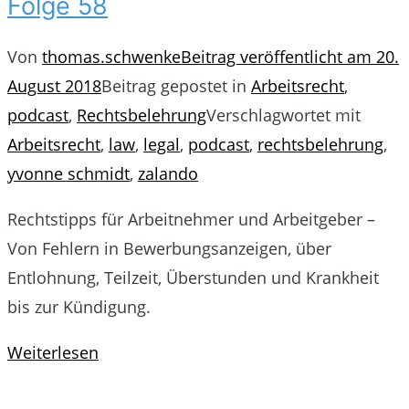
Folge 58
Von
thomas.schwenke
Beitrag veröffentlicht am
20.
August 2018
Beitrag gepostet in
Arbeitsrecht
,
podcast
,
Rechtsbelehrung
Verschlagwortet mit
Arbeitsrecht
,
law
,
legal
,
podcast
,
rechtsbelehrung
,
yvonne schmidt
,
zalando
Rechtstipps für Arbeitnehmer und Arbeitgeber –
Von Fehlern in Bewerbungsanzeigen, über
Entlohnung, Teilzeit, Überstunden und Krankheit
bis zur Kündigung.
Weiterlesen