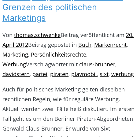
Grenzen des politischen
Marketings
Von
thomas.schwenke
Beitrag veröffentlicht am
20.
April 2012
Beitrag gepostet in
Buch
,
Markenrecht
,
Marketing
,
Persönlichkeitsrechte
,
Werbung
Verschlagwortet mit
claus-brunner
,
davidstern
,
partei
,
piraten
,
playmobil
,
sixt
,
werbung
Auch für politisches Marketing gelten dieselben
rechtlichen Regeln, wie für reguläre Werbung.
Aktuell werden zwei Fälle heiß diskutiert. Im ersten
Fall geht es um den Berliner Piraten-Abgeordneten
Gerwald Claus-Brunner. Er wurde von Sixt