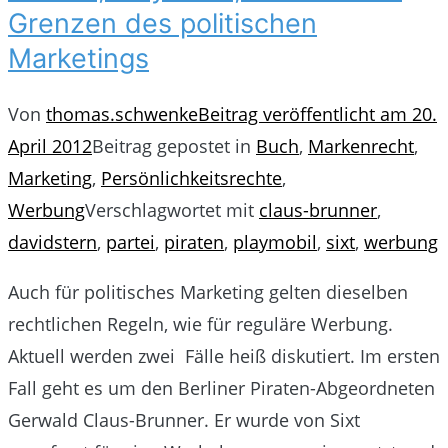
Grenzen des politischen
Marketings
Von
thomas.schwenke
Beitrag veröffentlicht am
20.
April 2012
Beitrag gepostet in
Buch
,
Markenrecht
,
Marketing
,
Persönlichkeitsrechte
,
Werbung
Verschlagwortet mit
claus-brunner
,
davidstern
,
partei
,
piraten
,
playmobil
,
sixt
,
werbung
Auch für politisches Marketing gelten dieselben
rechtlichen Regeln, wie für reguläre Werbung.
Aktuell werden zwei Fälle heiß diskutiert. Im ersten
Fall geht es um den Berliner Piraten-Abgeordneten
Gerwald Claus-Brunner. Er wurde von Sixt