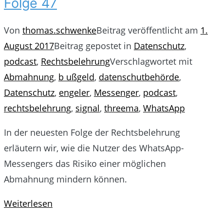
Folge 47
Von
thomas.schwenke
Beitrag veröffentlicht am
1.
August 2017
Beitrag gepostet in
Datenschutz
,
podcast
,
Rechtsbelehrung
Verschlagwortet mit
Abmahnung
,
b ußgeld
,
datenschutbehörde
,
Datenschutz
,
engeler
,
Messenger
,
podcast
,
rechtsbelehrung
,
signal
,
threema
,
WhatsApp
In der neuesten Folge der Rechtsbelehrung
erläutern wir, wie die Nutzer des WhatsApp-
Messengers das Risiko einer möglichen
Abmahnung mindern können.
Weiterlesen