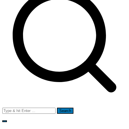
Search
for: