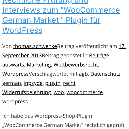
Interviews zum "WooCommerce
German Market"-Plugin für
WordPress
Von
thomas.schwenke
Beitrag veröffentlicht am
17.
September 2013
Beitrag gepostet in
Beiträge
auswärts
,
Marketing
,
Wettbewerbsrecht
,
Wordpress
Verschlagwortet mit
agb
,
Datenschutz
,
german
,
inpsyde
,
plugin
,
recht
,
Widerrufsbelehrung
,
woo
,
woocommerce
,
wordpress
Ich habe das Wordpress-Shop-Plugin
„WooCommerce German Market“ rechtlich geprüft