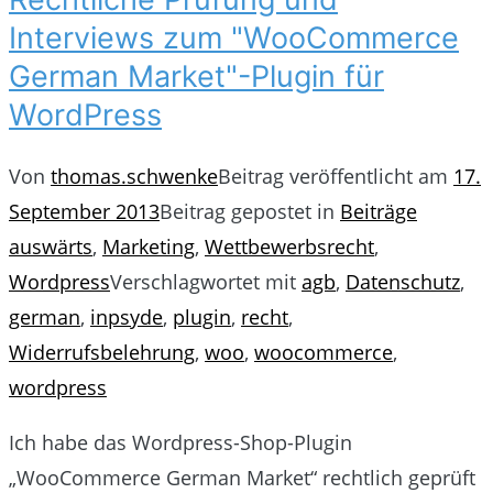
Interviews zum "WooCommerce
German Market"-Plugin für
WordPress
Von
thomas.schwenke
Beitrag veröffentlicht am
17.
September 2013
Beitrag gepostet in
Beiträge
auswärts
,
Marketing
,
Wettbewerbsrecht
,
Wordpress
Verschlagwortet mit
agb
,
Datenschutz
,
german
,
inpsyde
,
plugin
,
recht
,
Widerrufsbelehrung
,
woo
,
woocommerce
,
wordpress
Ich habe das Wordpress-Shop-Plugin
„WooCommerce German Market“ rechtlich geprüft