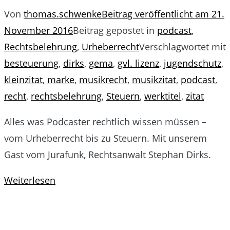
Von
thomas.schwenke
Beitrag veröffentlicht am
21.
November 2016
Beitrag gepostet in
podcast
,
Rechtsbelehrung
,
Urheberrecht
Verschlagwortet mit
besteuerung
,
dirks
,
gema
,
gvl. lizenz
,
jugendschutz
,
kleinzitat
,
marke
,
musikrecht
,
musikzitat
,
podcast
,
recht
,
rechtsbelehrung
,
Steuern
,
werktitel
,
zitat
Alles was Podcaster rechtlich wissen müssen –
vom Urheberrecht bis zu Steuern. Mit unserem
Gast vom Jurafunk, Rechtsanwalt Stephan Dirks.
Weiterlesen