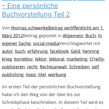
– Eine persönliche
Buchvorstellung Teil 2
Von
thomas.schwenke
Beitrag veröffentlicht am
1.
März 2012
Beitrag gepostet in
Allgemein
,
Buch
,
In
eigener Sache
,
social-media
Verschlagwortet mit
autor
,
buch
,
erfahrung
,
facebook
,
Geld
,
henning
krieg
,
korrektor
,
lektor
,
lektorat
,
marketing
,
O'reilly
,
publizieren
,
recht
,
Rechtsanwalt
,
Schreiben
,
self
publishing
,
tipps
,
titel
,
werbung
Im ersten Teil der persönlichen Buchvorstellung
habe ich den Weg von der Idee bis zur
Schreibphase beschrieben. In diesem Teil wird es