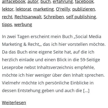
allfacebook
,
autor
,
buch
,
erfahrung
,
facebook
,
lektor
,
lektorat
,
marketing
,
O'reilly
,
publizieren
,
recht
,
Rechtsanwalt
,
Schreiben
,
self publishing
,
tipps
,
werbung
In zwei Tagen erscheint mein Buch „Social Media
Marketing & Recht„, das ich hier vorstellen möchte.
Da das Buch eine eigene Seite hat, auf die ich
herzlich einlade und einen Blick in die 59-Seitige
Leseprobe nebst Inhaltsverzeichnis empfehle,
möchte ich hier weniger über den Inhalt sprechen.
Vielmehr möchte ich persönliche Einblicke in
dessen Entstehung geben und auch die […]
Weiterlesen