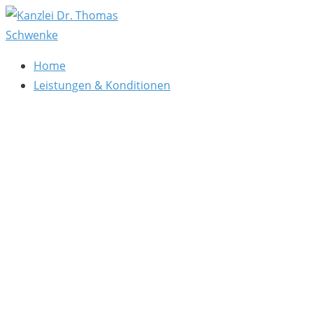
Zum
Inhalt
springen
Kanzlei Dr. Thomas Schwenke
Rechtsberatung für Datenschutz, Social Media, Marketin
Home
Leistungen & Konditionen