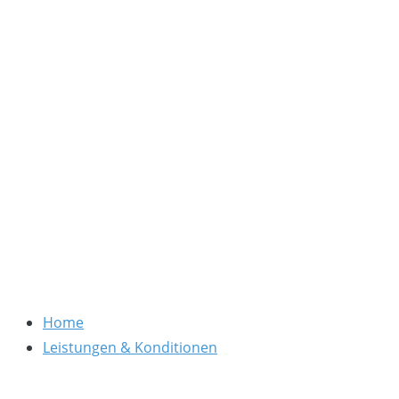
Zum
Inhalt
springen
Kanzlei Dr. Thomas Schwenke
Rechtsberatung für Datenschutz, Social Media, Marketin
Home
Leistungen & Konditionen