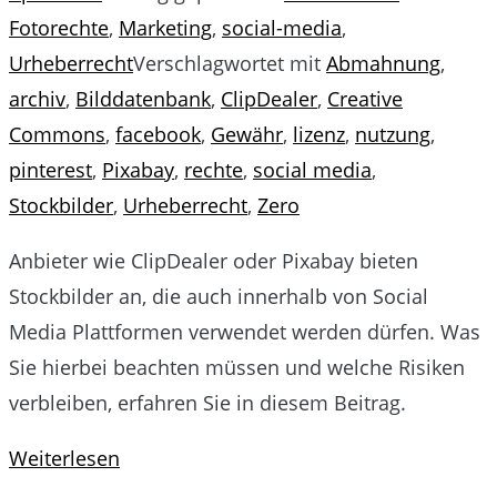
Fotorechte
,
Marketing
,
social-media
,
Urheberrecht
Verschlagwortet mit
Abmahnung
,
archiv
,
Bilddatenbank
,
ClipDealer
,
Creative
Commons
,
facebook
,
Gewähr
,
lizenz
,
nutzung
,
pinterest
,
Pixabay
,
rechte
,
social media
,
Stockbilder
,
Urheberrecht
,
Zero
Anbieter wie ClipDealer oder Pixabay bieten
Stockbilder an, die auch innerhalb von Social
Media Plattformen verwendet werden dürfen. Was
Sie hierbei beachten müssen und welche Risiken
verbleiben, erfahren Sie in diesem Beitrag.
Weiterlesen