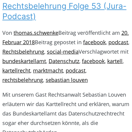
Rechtsbelehrung Folge 53 (Jura-
Podcast)
Von
thomas.schwenke
Beitrag veröffentlicht am
20.
Februar 2018
Beitrag gepostet in
facebook
,
podcast
,
Rechtsbelehrung
,
social-media
Verschlagwortet mit
bundeskartellamt
,
Datenschutz
,
facebook
,
kartell
,
kartellrecht
,
marktmacht
,
podcast
,
rechtsbelehrung
,
sebastian louven
Mit unserem Gast Rechtsanwalt Sebastian Louven
erläutern wir das Karttellrecht und erklären, warum
das Bundeskartellamt das Datenschutzrechtrecht
sogar eher durchsetzen könnte, als die