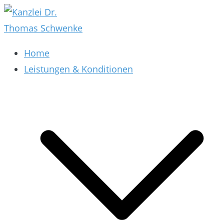
Zum
Inhalt
springen
Kanzlei Dr. Thomas Schwenke
Rechtsberatung für Datenschutz, Social Media,
Home
Marketing, E-Commerce & AGB & Verträge
Leistungen & Konditionen