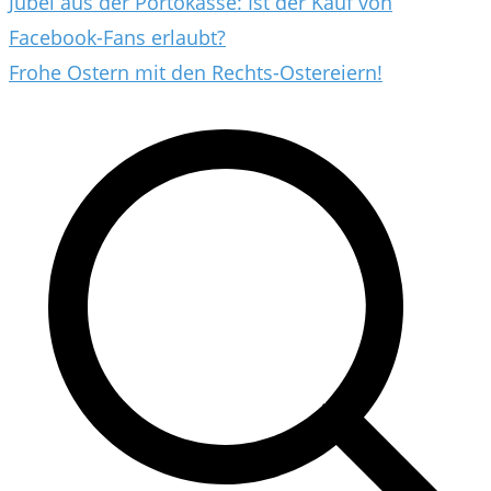
Beitragsnavigation
Jubel aus der Portokasse: Ist der Kauf von
Facebook-Fans erlaubt?
Frohe Ostern mit den Rechts-Ostereiern!