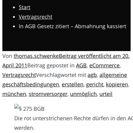
Start
Vertragsrecht
In AGB Gesetz zitiert – Abmahnung kassiert
Von
thomas.schwenke
Beitrag veröffentlicht am
20.
April 2011
Beitrag gepostet in
AGB
,
eCommerce
,
Vertragsrecht
Verschlagwortet mit
agb
,
allgemeine
geschäftsbedingungen
,
erstellen
,
gericht
,
kopieren
,
münchen
,
stromversorger
,
unmöglich
,
urteil
Die rot unterstrichenen Rechte dürfen in den 
werden.