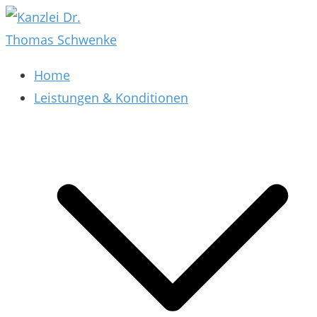
Zum
Inhalt
springen
Kanzlei Dr. Thomas Schwenke
Rechtsberatung für Datenschutz, Social Media,
Home
Marketing, E-Commerce & AGB & Verträge
Leistungen & Konditionen