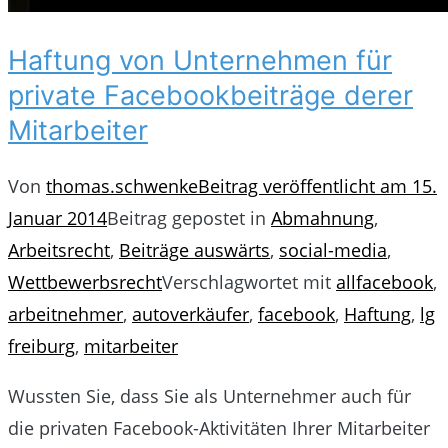
Haftung von Unternehmen für
private Facebookbeiträge derer
Mitarbeiter
Von
thomas.schwenke
Beitrag veröffentlicht am
15.
Januar 2014
Beitrag gepostet in
Abmahnung
,
Arbeitsrecht
,
Beiträge auswärts
,
social-media
,
Wettbewerbsrecht
Verschlagwortet mit
allfacebook
,
arbeitnehmer
,
autoverkäufer
,
facebook
,
Haftung
,
lg
freiburg
,
mitarbeiter
Wussten Sie, dass Sie als Unternehmer auch für
die privaten Facebook-Aktivitäten Ihrer Mitarbeiter