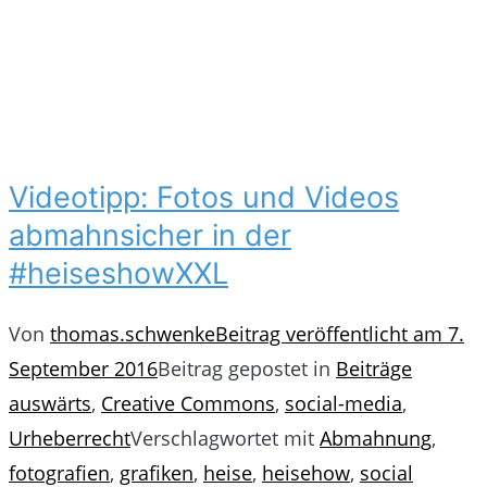
Videotipp: Fotos und Videos
abmahnsicher in der
#heiseshowXXL
Von
thomas.schwenke
Beitrag veröffentlicht am
7.
September 2016
Beitrag gepostet in
Beiträge
auswärts
,
Creative Commons
,
social-media
,
Urheberrecht
Verschlagwortet mit
Abmahnung
,
fotografien
,
grafiken
,
heise
,
heisehow
,
social