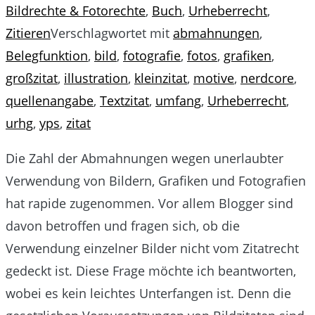
Bildrechte & Fotorechte
,
Buch
,
Urheberrecht
,
Zitieren
Verschlagwortet mit
abmahnungen
,
Belegfunktion
,
bild
,
fotografie
,
fotos
,
grafiken
,
großzitat
,
illustration
,
kleinzitat
,
motive
,
nerdcore
,
quellenangabe
,
Textzitat
,
umfang
,
Urheberrecht
,
urhg
,
yps
,
zitat
Die Zahl der Abmahnungen wegen unerlaubter
Verwendung von Bildern, Grafiken und Fotografien
hat rapide zugenommen. Vor allem Blogger sind
davon betroffen und fragen sich, ob die
Verwendung einzelner Bilder nicht vom Zitatrecht
gedeckt ist. Diese Frage möchte ich beantworten,
wobei es kein leichtes Unterfangen ist. Denn die