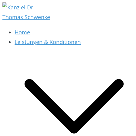
Zum
Inhalt
springen
Kanzlei Dr. Thomas Schwenke
Rechtsberatung für Datenschutz, Social Media,
Home
Marketing, E-Commerce & AGB & Verträge
Leistungen & Konditionen