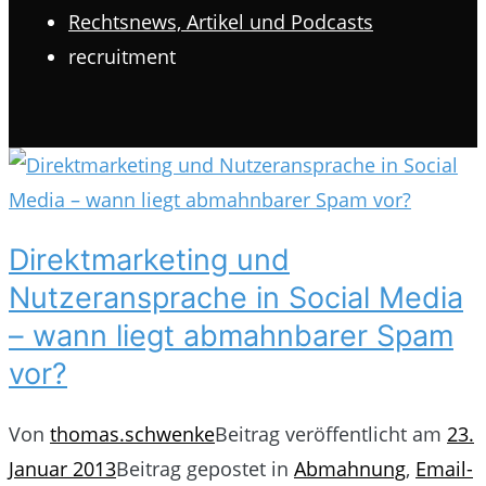
Rechtsnews, Artikel und Podcasts
recruitment
Direktmarketing und
Nutzeransprache in Social Media
– wann liegt abmahnbarer Spam
vor?
Von
thomas.schwenke
Beitrag veröffentlicht am
23.
Januar 2013
Beitrag gepostet in
Abmahnung
,
Email-