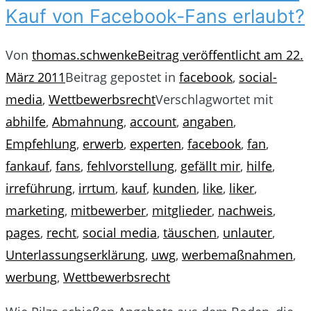
Kauf von Facebook-Fans erlaubt?
Von
thomas.schwenke
Beitrag veröffentlicht am
22.
März 2011
Beitrag gepostet in
facebook
,
social-
media
,
Wettbewerbsrecht
Verschlagwortet mit
abhilfe
,
Abmahnung
,
account
,
angaben
,
Empfehlung
,
erwerb
,
experten
,
facebook
,
fan
,
fankauf
,
fans
,
fehlvorstellung
,
gefällt mir
,
hilfe
,
irreführung
,
irrtum
,
kauf
,
kunden
,
like
,
liker
,
marketing
,
mitbewerber
,
mitglieder
,
nachweis
,
pages
,
recht
,
social media
,
täuschen
,
unlauter
,
Unterlassungserklärung
,
uwg
,
werbemaßnahmen
,
werbung
,
Wettbewerbsrecht