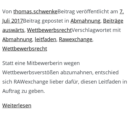
Von
thomas.schwenke
Beitrag veröffentlicht am
7.
Juli 2017
Beitrag gepostet in
Abmahnung
,
Beiträge
auswärts
,
Wettbewerbsrecht
Verschlagwortet mit
Abmahnung
,
leitfaden
,
Rawexchange
,
Wettbewerbsrecht
Statt eine Mitbewerberin wegen
Wettbewerbsverstößen abzumahnen, entschied
sich RAWexchange lieber dafür, diesen Leitfaden in
Auftrag zu geben.
Weiterlesen