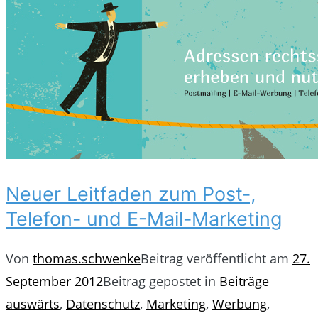
Neuer Leitfaden zum Post-,
Telefon- und E-Mail-Marketing
Von
thomas.schwenke
Beitrag veröffentlicht am
27.
September 2012
Beitrag gepostet in
Beiträge
auswärts
,
Datenschutz
,
Marketing
,
Werbung
,