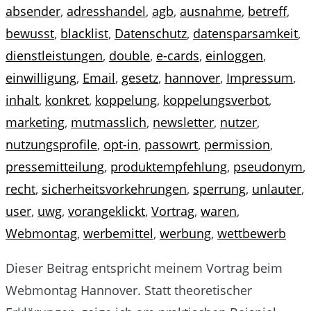
absender
,
adresshandel
,
agb
,
ausnahme
,
betreff
,
bewusst
,
blacklist
,
Datenschutz
,
datensparsamkeit
,
dienstleistungen
,
double
,
e-cards
,
einloggen
,
einwilligung
,
Email
,
gesetz
,
hannover
,
Impressum
,
inhalt
,
konkret
,
koppelung
,
koppelungsverbot
,
marketing
,
mutmasslich
,
newsletter
,
nutzer
,
nutzungsprofile
,
opt-in
,
passowrt
,
permission
,
pressemitteilung
,
produktempfehlung
,
pseudonym
,
recht
,
sicherheitsvorkehrungen
,
sperrung
,
unlauter
,
user
,
uwg
,
vorangeklickt
,
Vortrag
,
waren
,
Webmontag
,
werbemittel
,
werbung
,
wettbewerb
Dieser Beitrag entspricht meinem Vortrag beim
Webmontag Hannover. Statt theoretischer