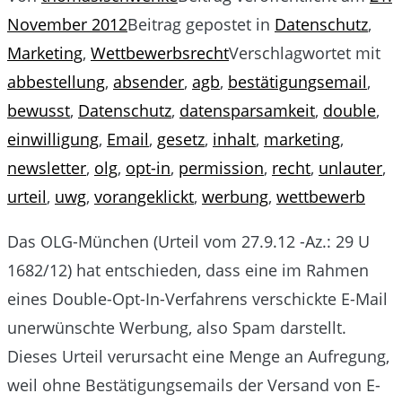
November 2012
Beitrag gepostet in
Datenschutz
,
Marketing
,
Wettbewerbsrecht
Verschlagwortet mit
abbestellung
,
absender
,
agb
,
bestätigungsemail
,
bewusst
,
Datenschutz
,
datensparsamkeit
,
double
,
einwilligung
,
Email
,
gesetz
,
inhalt
,
marketing
,
newsletter
,
olg
,
opt-in
,
permission
,
recht
,
unlauter
,
urteil
,
uwg
,
vorangeklickt
,
werbung
,
wettbewerb
Das OLG-München (Urteil vom 27.9.12 -Az.: 29 U
1682/12) hat entschieden, dass eine im Rahmen
eines Double-Opt-In-Verfahrens verschickte E-Mail
unerwünschte Werbung, also Spam darstellt.
Dieses Urteil verursacht eine Menge an Aufregung,
weil ohne Bestätigungsemails der Versand von E-