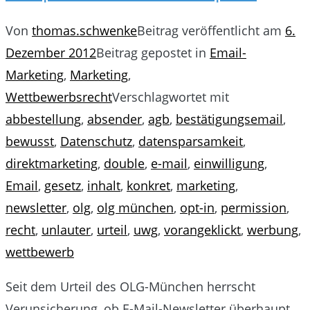
Von
thomas.schwenke
Beitrag veröffentlicht am
6.
Dezember 2012
Beitrag gepostet in
Email-
Marketing
,
Marketing
,
Wettbewerbsrecht
Verschlagwortet mit
abbestellung
,
absender
,
agb
,
bestätigungsemail
,
bewusst
,
Datenschutz
,
datensparsamkeit
,
direktmarketing
,
double
,
e-mail
,
einwilligung
,
Email
,
gesetz
,
inhalt
,
konkret
,
marketing
,
newsletter
,
olg
,
olg münchen
,
opt-in
,
permission
,
recht
,
unlauter
,
urteil
,
uwg
,
vorangeklickt
,
werbung
,
wettbewerb
Seit dem Urteil des OLG-München herrscht
Verunsicherung, ob E-Mail-Newsletter überhaupt