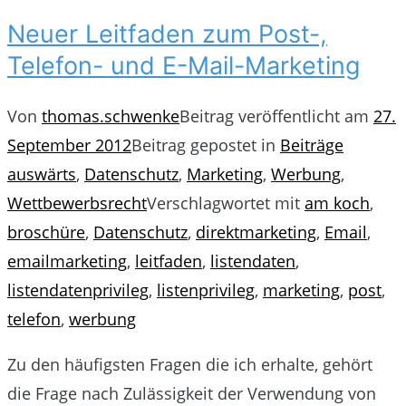
Neuer Leitfaden zum Post-,
Telefon- und E-Mail-Marketing
Von
thomas.schwenke
Beitrag veröffentlicht am
27.
September 2012
Beitrag gepostet in
Beiträge
auswärts
,
Datenschutz
,
Marketing
,
Werbung
,
Wettbewerbsrecht
Verschlagwortet mit
am koch
,
broschüre
,
Datenschutz
,
direktmarketing
,
Email
,
emailmarketing
,
leitfaden
,
listendaten
,
listendatenprivileg
,
listenprivileg
,
marketing
,
post
,
telefon
,
werbung
Zu den häufigsten Fragen die ich erhalte, gehört
die Frage nach Zulässigkeit der Verwendung von