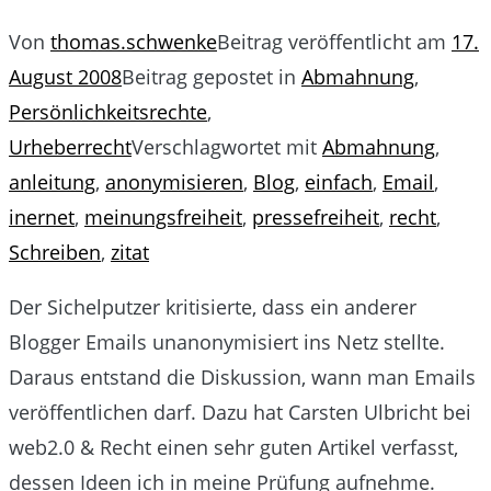
Von
thomas.schwenke
Beitrag veröffentlicht am
17.
August 2008
Beitrag gepostet in
Abmahnung
,
Persönlichkeitsrechte
,
Urheberrecht
Verschlagwortet mit
Abmahnung
,
anleitung
,
anonymisieren
,
Blog
,
einfach
,
Email
,
inernet
,
meinungsfreiheit
,
pressefreiheit
,
recht
,
Schreiben
,
zitat
Der Sichelputzer kritisierte, dass ein anderer
Blogger Emails unanonymisiert ins Netz stellte.
Daraus entstand die Diskussion, wann man Emails
veröffentlichen darf. Dazu hat Carsten Ulbricht bei
web2.0 & Recht einen sehr guten Artikel verfasst,
dessen Ideen ich in meine Prüfung aufnehme.