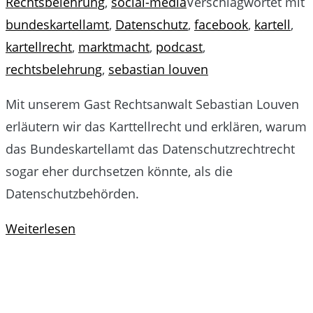
Rechtsbelehrung
,
social-media
Verschlagwortet mit
bundeskartellamt
,
Datenschutz
,
facebook
,
kartell
,
kartellrecht
,
marktmacht
,
podcast
,
rechtsbelehrung
,
sebastian louven
Mit unserem Gast Rechtsanwalt Sebastian Louven
erläutern wir das Karttellrecht und erklären, warum
das Bundeskartellamt das Datenschutzrechtrecht
sogar eher durchsetzen könnte, als die
Datenschutzbehörden.
Weiterlesen