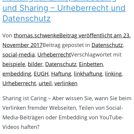
und Sharing – Urheberrecht und
Datenschutz
Von
thomas.schwenke
Beitrag veröffentlicht am
23.
November 2017
Beitrag gepostet in
Datenschutz
,
social-media
,
Urheberrecht
Verschlagwortet mit
beispiele
,
bilder
,
Datenschutz
,
Einbetten
,
embedding
,
EUGH
,
Haftung
,
linkhaftung
,
linking
,
Urheberrecht
,
urteil
,
verlinken
Sharing ist Caring – Aber wissen Sie, wann Sie beim
Verlinken fremder Webseiten, Teilen von Social-
Media-Beiträgen oder Embedding von YouTube-
Videos haften?