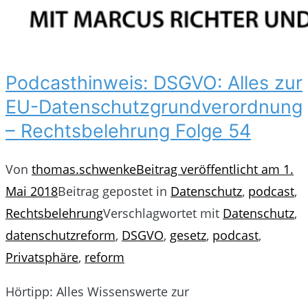
Podcasthinweis: DSGVO: Alles zur
EU-Datenschutzgrundverordnung
– Rechtsbelehrung Folge 54
Von
thomas.schwenke
Beitrag veröffentlicht am
1.
Mai 2018
Beitrag gepostet in
Datenschutz
,
podcast
,
Rechtsbelehrung
Verschlagwortet mit
Datenschutz
,
datenschutzreform
,
DSGVO
,
gesetz
,
podcast
,
Privatsphäre
,
reform
Hörtipp: Alles Wissenswerte zur