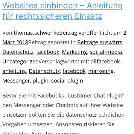
Websites einbinden – Anleitung
für rechtssicheren Einsatz
Von
thomas.schwenke
Beitrag veröffentlicht am
2.
März 2018
Beitrag gepostet in
Beiträge auswärts
,
Datenschutz
,
facebook
,
Marketing
,
social-media
,
Uncategorized
Verschlagwortet mit
allfacebook
,
anleitung
,
Datenschutz
,
facebook
,
marketing
,
Messenger
,
plugin
,
social plugin
Bevor Sie mit Facebooks „Customer Chat Plugin“
den Messenger oder Chatbots auf Ihrer Website
einsetzen, sollten Sie die datenschutzrechtlichen
Vorgaben umsetzen. Ansonsten riskieren Sie
Bußgelder, Abmahnungen und