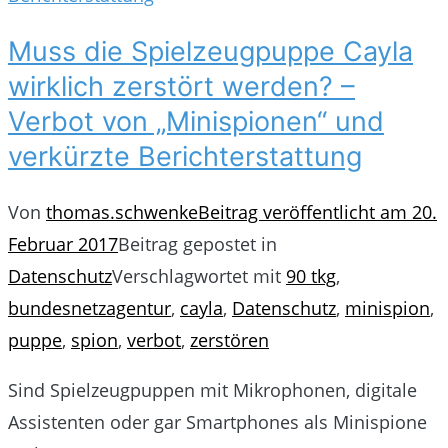
Muss die Spielzeugpuppe Cayla
wirklich zerstört werden? –
Verbot von „Minispionen“ und
verkürzte Berichterstattung
Von
thomas.schwenke
Beitrag veröffentlicht am
20.
Februar 2017
Beitrag gepostet in
Datenschutz
Verschlagwortet mit
90 tkg
,
bundesnetzagentur
,
cayla
,
Datenschutz
,
minispion
,
puppe
,
spion
,
verbot
,
zerstören
Sind Spielzeugpuppen mit Mikrophonen, digitale
Assistenten oder gar Smartphones als Minispione