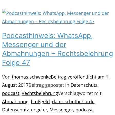
Podcasthinweis: WhatsApp,
Messenger und der
Abmahnungen – Rechtsbelehrung
Folge 47
Von
thomas.schwenke
Beitrag veröffentlicht am
1.
August 2017
Beitrag gepostet in
Datenschutz
,
podcast
,
Rechtsbelehrung
Verschlagwortet mit
Abmahnung
,
b ußgeld
,
datenschutbehörde
,
Datenschutz
,
engeler
,
Messenger
,
podcast
,