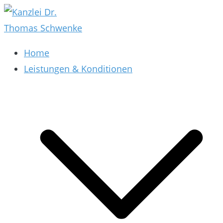
Zum
Inhalt
springen
Kanzlei Dr. Thomas Schwenke
Rechtsberatung für Datenschutz, Social Media,
Home
Marketing, E-Commerce & AGB & Verträge
Leistungen & Konditionen