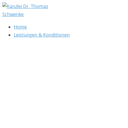
Zum
Inhalt
springen
Kanzlei Dr. Thomas Schwenke
Rechtsberatung für Datenschutz, Social Media, Marketin
Home
Leistungen & Konditionen